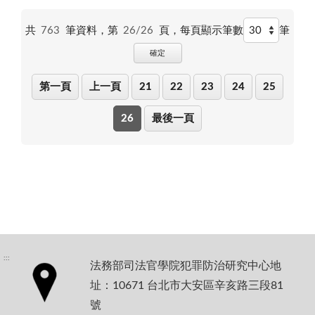
共
763
筆資料，第
26/26
頁，
每頁顯示筆數
筆
確定
第一頁
上一頁
21
22
23
24
25
26
最後一頁
:::
法務部司法官學院犯罪防治研究中心地
址：10671 台北市大安區辛亥路三段81
號