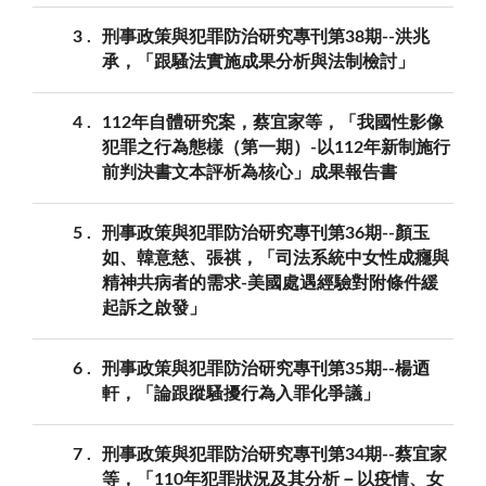
3
刑事政策與犯罪防治研究專刊第38期--洪兆
承，「跟騷法實施成果分析與法制檢討」
4
112年自體研究案，蔡宜家等，「我國性影像
犯罪之行為態樣（第一期）-以112年新制施行
前判決書文本評析為核心」成果報告書
5
刑事政策與犯罪防治研究專刊第36期--顏玉
如、韓意慈、張祺，「司法系統中女性成癮與
精神共病者的需求-美國處遇經驗對附條件緩
起訴之啟發」
6
刑事政策與犯罪防治研究專刊第35期--楊迺
軒，「論跟蹤騷擾行為入罪化爭議」
7
刑事政策與犯罪防治研究專刊第34期--蔡宜家
等，「110年犯罪狀況及其分析－以疫情、女