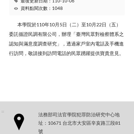
最後更新日期：110-10-06
資料點閱次數：1048
本學院於
110
年
10
月
5
日（二）至
10
月
22
日（五）
委託循證民調有限公司，辦理「臺灣民眾對檢察體系之
認知與滿意度調查研究」，透過家戶室內電話及手機進
行訪問，敬請接到訪問電話的民眾踴躍提供寶貴意見。
:::
法務部司法官學院犯罪防治研究中心地
址：10671 台北市大安區辛亥路三段81
號