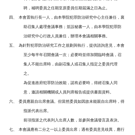
聘，補聘委員之任期至原委員任期屆滿之日為止。
四、
本會置執行長一人，由本學院犯罪防治研究中心主任兼任，襄
助召集人處理會議事務；並設秘書一人，由本學院犯罪防
治研究中心行政人員兼任，辦理本會議相關事務。
五、
為針對犯罪防治研究工作之規劃與執行，提供諮詢意見，本會
至少每半年召開會議一次；必要時並得加開臨時會議，召
集人不能出席時，由副召集人或召集人指定之委員代理
之。
為促進政府犯罪防治效能，認有必要時，得經召集人同
意，邀請相關機關或人員列席報告或提供書面資料。
六、
委員應親自出席會議。但當然委員如因故未能親自出席時，得
指派代表出席。
前項指派之代表列入出席人數，並參與會議發言及表決。
七、
本會議應有二分之一以上委員出席；遇有委員意見歧異，應行