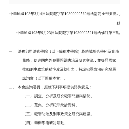
中華民國
103
年
3
月
4
日法院犯字第
10300000560
號函訂定全部要點九
點
中華民國
103
年
9
月
23
日法院犯字第
1030002521
號函修訂第三點
一、
法務部司法官學院（以下簡稱本學院）
為跨域整合學術及實務
量能，促進國內外犯罪問題防治及研究交流，並提昇國家
推動刑事政策的精準度及執行力，特設犯罪防治研究發展
諮詢會（以下簡稱本會
）
。
二、
本會諮詢委員，應就下列事項提供諮詢意見﹕
（一）
調查、分析及研究犯罪問題與情勢。
（二）
蒐集、分析犯罪統計資料。
（三）
犯罪防治及刑事政策之研究與建議。
（四）
籌辦學術研討活動。