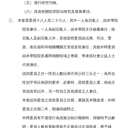
（五）
發行研究刊物。
（六）
其他有關犯罪防治研究及發展事項。
三、
本會置委員十八人至二十六人；其中一人為召集人，由本學院
院長兼任，一人為副召集人，由本學院主任秘書兼任；除
召集人及副召集人外，其他當然委員由法務、司法、警
政、衞生福利等相關機關主管或首長兼任；其餘外聘委員
由本學院院長遴聘相關領域之專家、學者或社會公益人士
代表擔任。
諮詢委員之任一性別人數比例不得少於三分之一；為符合
性別平等比例原則要求，必要時，當然委員人選，得由主
管或首長以外，另一性別之其他適當之人兼任。
本會諮詢委員之當然委員之任期，應隨其本職進退；外聘
委員之任期二年，期滿得續聘之。
外聘委員有不適當行為或無法執行職務時，得隨時予以解
聘；委員人數有異動導致不足最低法定員額者，應予補