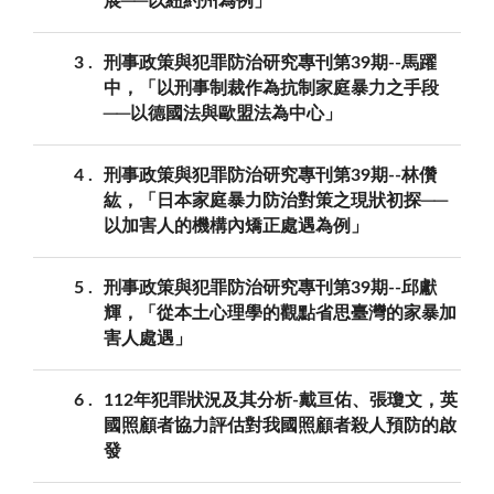
展──以紐約州為例」
3
刑事政策與犯罪防治研究專刊第39期--馬躍
中，「以刑事制裁作為抗制家庭暴力之手段
──以德國法與歐盟法為中心」
4
刑事政策與犯罪防治研究專刊第39期--林儹
紘，「日本家庭暴力防治對策之現狀初探──
以加害人的機構內矯正處遇為例」
5
刑事政策與犯罪防治研究專刊第39期--邱獻
輝，「從本土心理學的觀點省思臺灣的家暴加
害人處遇」
6
112年犯罪狀況及其分析-戴亘佑、張瓊文，英
國照顧者協力評估對我國照顧者殺人預防的啟
發