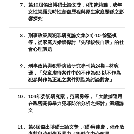
7
第10屆傑出博碩士論文獎，(碩)曾莉雅，成年
女性揭露兒時性創傷歷程與原生家庭關係之影
響探究
8
刑事政策與犯罪研究論文集(24)-10-徐堅棋
等，從家庭與婚姻探討『先謀殺後自殺』的社
會心理議題
9
刑事政策與犯罪防治研究專刊第24期--林琬
珊，「兒童虐待案件中的不作為犯-以不作為
犯參與作為正犯之案件類型為討論對象」
10
104年委託研究案，范國勇等，「大數據運用
在親密關係暴力犯罪防治分析之探討」濃縮論
文
11
第6屆傑出博碩士論文獎，(碩)吳佳慶，催產激
素對兒時創傷及暴力／衝動之中介效果