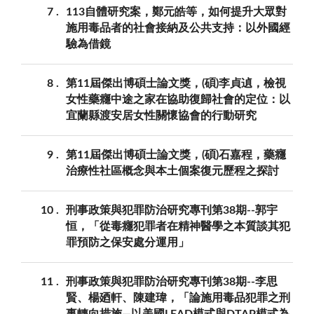
7
113自體研究案，鄭元皓等，如何提升大眾對
施用毒品者的社會接納及公共支持：以外國經
驗為借鏡
8
第11屆傑出博碩士論文獎，(碩)李貞遉，檢視
女性藥癮中途之家在協助復歸社會的定位：以
宜蘭縣渡安居女性關懷協會的行動研究
9
第11屆傑出博碩士論文獎，(碩)石嘉程，藥癮
治療性社區概念與本土個案復元歷程之探討
10
刑事政策與犯罪防治研究專刊第38期--郭宇
恒，「從毒癮犯罪者在精神醫學之本質談其犯
罪預防之保安處分運用」
11
刑事政策與犯罪防治研究專刊第38期--李思
賢、楊廼軒、陳建瑋，「論施用毒品犯罪之刑
事轉向措施—以美國LEAD模式與DTAP模式為