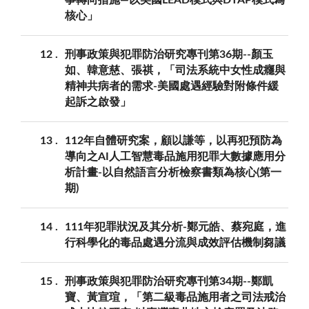
核心」
12
刑事政策與犯罪防治研究專刊第36期--顏玉
如、韓意慈、張祺，「司法系統中女性成癮與
精神共病者的需求-美國處遇經驗對附條件緩
起訴之啟發」
13
112年自體研究案，顧以謙等，以再犯預防為
導向之AI人工智慧毒品施用犯罪大數據應用分
析計畫-以自然語言分析檢察書類為核心(第一
期)
14
111年犯罪狀況及其分析-鄭元皓、蔡宛庭，進
行科學化的毒品處遇分流與成效評估機制芻議
15
刑事政策與犯罪防治研究專刊第34期--鄭凱
寶、黃宣瑄，「第二級毒品施用者之司法戒治