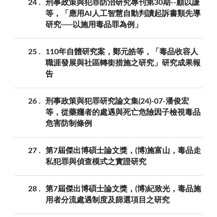
24
刑事政策與犯罪防治研究專刊第30期--顧以謙
等，「應用AI人工智慧自動判讀起訴書類先導
研究──以施用毒品罪為例」
25
110年自體研究案，鄭元皓等，「毒品收容人
職涯發展與社區轉銜措施之研究」研究成果報
告
26
刑事政策與犯罪研究論文集(24)-07-潘俊宏
等，從藥癮者的處遇與死亡危險因子檢視毒品
危害防制條例
27
第7屆傑出博碩士論文獎，(博)施富山，毒品走
私犯罪與偵查模式之實證研究
28
第7屆傑出博碩士論文獎，(博)紀致光，毒品施
用者分流處遇制度及篩選項目之研究