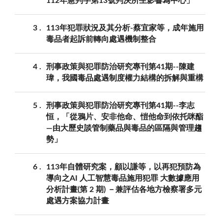
112年憲判字第13號判決所生影響為中心」
3
113年犯罪狀況及其分析-蔡宜家等，成年施用
毒品者起訴前轉向處遇機制整合
4
刑事政策與犯罪防治研究專刊第41期--陳建
瑋，我國毒品處遇制度權力結構的拆解與重構
5
刑事政策與犯罪防治研究專刊第41期--李志
恒，「從鴉片、安非他命、愷他命到依托咪酯
—由大歷史談管制藥品與毒品的區隔與管理趨
勢」
6
113年自體研究案，顧以謙等，以再犯預防為
導向之AI 人工智慧毒品施用犯罪 大數據應用
分析計畫(第 2 期) －兼評估各地方檢察署多元
處遇方案協力計畫