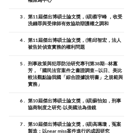
權限為中心
3
第11屆傑出博碩士論文獎，(碩)蔡宇峰 ，收受
洗錢罪與受律師有效協助辯護權之調和
4
第11屆傑出博碩士論文獎，(博)邱智宏，法人
被告於偵查實務的權利問題
5
刑事政策與犯罪防治研究專刊第38期--林蕙
芳，「國民法官案件之書證調查—以日、美比
較法觀點論我國「綜合證據說明書」之規範與
實務」
6
第10屆傑出博碩士論文獎，(碩)蘇怡如，刑事
協商制度之研究-以美國法為借鏡
7
第10屆傑出博碩士論文獎，(碩)高珮瓊，冤案
製造：以near miss案件進行的成因研究