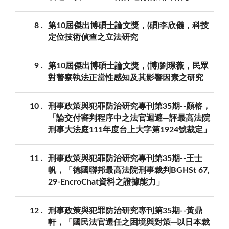
8
第10屆傑出博碩士論文獎，(碩)李欣儀，科技
定位技術偵查之立法研究
9
第10屆傑出博碩士論文獎，(博)劉璟薇，民眾
對警察執法正當性感知及其影響因素之研究
10
刑事政策與犯罪防治研究專刊第35期--顏榕，
「論交付審判程序中之法官迴避—評最高法院
刑事大法庭111年度台上大字第1924號裁定」
11
刑事政策與犯罪防治研究專刊第35期--王士
帆，「德國聯邦最高法院刑事裁判BGHSt 67,
29-EncroChat資料之證據能力」
12
刑事政策與犯罪防治研究專刊第35期--黃鼎
軒，「國民法官選任之困境與對策─以日本裁