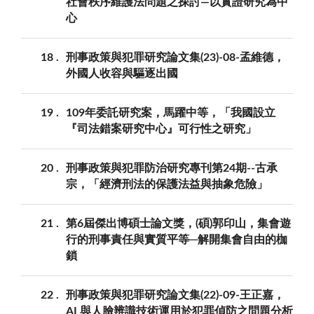
社會秩序維護法問題之探討—以實證研究為中
心
18
刑事政策與犯罪研究論文集(23)-08-孟維德，
外國人收容與驅逐出國
19
109年委託研究案，馬躍中等，「我國設立
『司法錯案研究中心』可行性之研究」
20
刑事政策與犯罪防治研究專刊第24期--古承
宗，「經濟刑法的保護法益與抽象危險」
21
第6屆傑出博碩士論文獎，(碩)郭印山，集會遊
行的刑事責任與實質平等─解開集會自由的枷
鎖
22
刑事政策與犯罪研究論文集(22)-09-王正嘉，
AI 與人臉辨識技術運用於犯罪偵防之問題分析