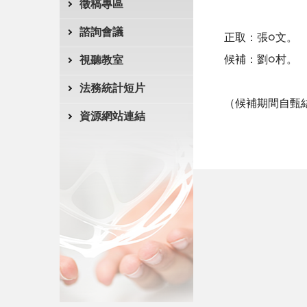
徵稿專區
諮詢會議
正取：張○文。
候補：劉○村。
視聽教室
法務統計短片
（候補期間自甄
資源網站連結