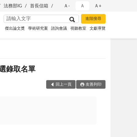
法務部IG
首長信箱
Ａ-
Ａ
Ａ+
傑出論文獎
學術研究案
諮詢會議
視聽教室
文獻導覽
選錄取名單
回上一頁
友善列印