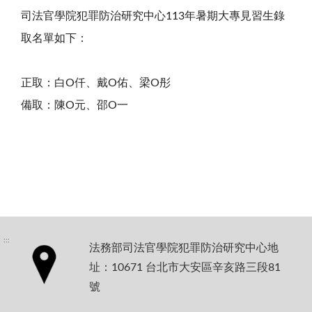
司法官學院犯罪防治研究中心
113
年暑期大專見習生錄
取名單如下：
正取：白
O
仟、戴
O
佑、梁
O
彤
備取：陳
O
元、邵
O
一
:::
法務部司法官學院犯罪防治研究中心地
址：10671 台北市大安區辛亥路三段81
號