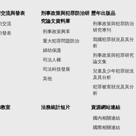
術交流與發表
刑事政策與犯罪防治研
歷年出版品
究論文資料庫
術交流
刑事政策與犯罪防治
研究專刊
刑事政策興革
術發表
我國犯罪狀況及其分
重大犯罪問題防治
析
婦幼保護
刑事政策與犯罪研究
司法人權
論文集
司法科技發展
兒童及少年犯罪狀況
及其分析
其他
犯罪被害狀況及其分
析
聽教室
法務統計短片
資源網站連結
國內相關連結
國際相關連結