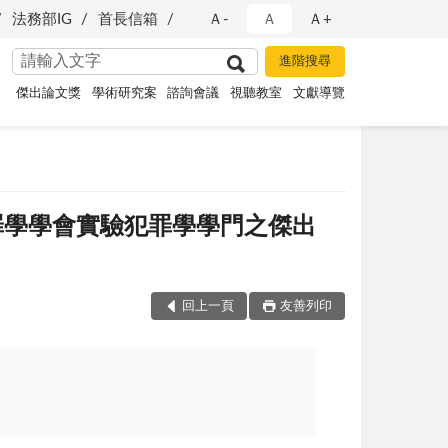
法務部IG
首長信箱
Ａ-
Ａ
Ａ+
傑出論文獎
學術研究案
諮詢會議
視聽教室
文獻導覽
罪學學會實驗犯罪學學門之傑出
回上一頁
友善列印