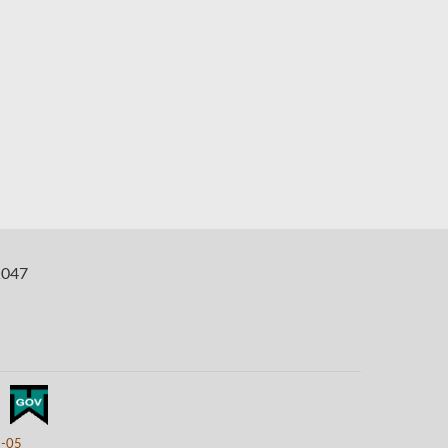
047
8-05