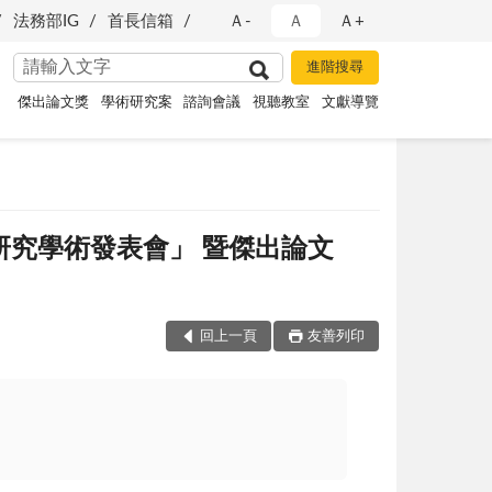
法務部IG
首長信箱
Ａ-
Ａ
Ａ+
傑出論文獎
學術研究案
諮詢會議
視聽教室
文獻導覽
研究學術發表會」 暨傑出論文
回上一頁
友善列印