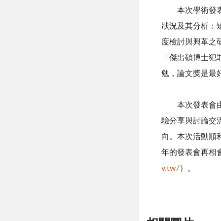
本次學術發
狀況及其分析：
度檢討與興革之
「傑出碩博士犯
勉，論文獎是最
本次發表會
驗分享與討論交
向。本次活動順
年的發表會再相
v.tw/
）。