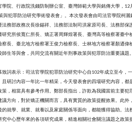
官學院、行政院洗錢防制辦公室、臺灣師範大學與銘傳大學，12
事政策與犯罪防治研究學術發表會」。本次發表會由司法官學院柯
暨法務部政務次長徐錫祥、法務部法制司洪家原司長、法務部保
醫研究所侯寬仁所長、矯正署周輝煌署長、臺灣高等檢察署臺中
檢察長、臺北地方檢察署王俊力檢察長、士林地方檢察署顏迺偉
校師生等與會，共同交流有關近年刑事政策與犯罪防治重要議題
幕致詞表示：司法官學院犯罪防治研究中心自102年成立至今，
，且研討內容一年比一年精采，今天發表會的四場研究內容，都
政策，相當具有參考作用。鄭部長指出，詐欺為我國當前主要犯
建議方向，對於矯正機關而言，具有實質的政策提醒效果。此外
後的就學、就業、就養以及家庭關係等面向，都能獲得協助。法
研究中心歷年來的各項研究成果，精進相關社會關注議題之政策