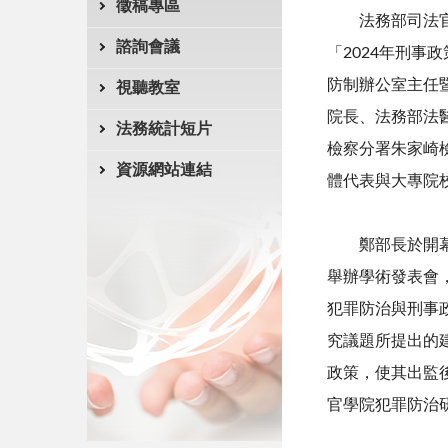
徵稿專區
法務部司法
諮詢會議
「2024年刑
防制辦公室主任
視聽教室
院長、法務部法
法務統計短片
檢察分署朱家崎
資源網站連結
體代表與大專院
鄭部長於開
舉辦學術發表會
犯罪防治與刑事
究議題所提出的
政策，使其出監
官學院犯罪防治