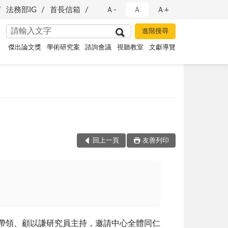
法務部IG
首長信箱
Ａ-
Ａ
Ａ+
傑出論文獎
學術研究案
諮詢會議
視聽教室
文獻導覽
回上一頁
友善列印
帶領、顧以謙研究員主持，邀請中心全體同仁