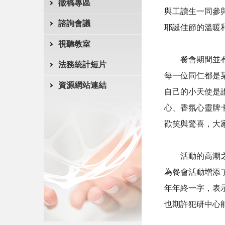
徵稿專區
與工讀生一同參
諮詢會議
耶誕佳節的溫暖
視聽教室
餐會期間並
法務統計短片
每一位同仁都是
資源網站連結
自己的小天使是
心、香氛心靈牌
歡笑與驚喜，大
活動的高潮
為餐會活動增添
年年終一字，表
也期許犯研中心