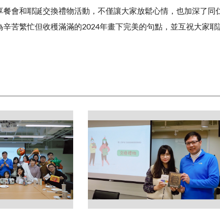
享餐會和耶誕交換禮物活動，不僅讓大家放鬆心情，也加深了同
為辛苦繁忙但收穫滿滿的
2024
年畫下完美的句點，並互祝大家耶