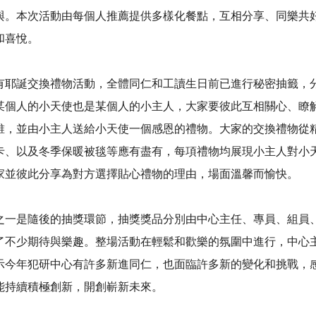
與。本次活動由每個人推薦提供多樣化餐點，互相分享、同樂共
和喜悅。
有耶誕交換禮物活動，全體同仁和工讀生日前已進行秘密抽籤，
某個人的小天使也是某個人的小主人，大家要彼此互相關心、瞭
誰，並由小主人送給小天使一個感恩的禮物。大家的交換禮物從
卡、以及冬季保暖被毯等應有盡有，每項禮物均展現小主人對小
家並彼此分享為對方選擇貼心禮物的理由，場面溫馨而愉快。
之一是隨後的抽獎環節，抽獎獎品分別由中心主任、專員、組員
了不少期待與樂趣。整場活動在輕鬆和歡樂的氛圍中進行，中心
示今年犯研中心有許多新進同仁，也面臨許多新的變化和挑戰，
能持續積極創新，開創嶄新未來。