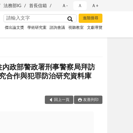
法務部IG
首長信箱
Ａ-
Ａ
Ａ+
傑出論文獎
學術研究案
諮詢會議
視聽教室
文獻導覽
前往內政部警政署刑事警察局拜訪
究合作與犯罪防治研究資料庫
回上一頁
友善列印