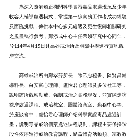
為深入瞭解矯正機關科學實證毒品處遇現況及少年
收容人輔導處遇模式，掌握第一線實務工作者成功經驗
及面臨挑戰，俾供本中心多元處遇及更生復歸相關研究
之規畫執行參考，鄭添成中心主任帶領研究中心同仁，
於114年4月15日赴高雄戒治所及明陽中學進行實地觀
摩交流。
高雄戒治所由鄭翠芬所長、陳乙忠秘書、陳賢昌輔
導科長、白安富心理師、盧怡君心理師及多位社工等，
說明該所觀察勒戒、強制戒治之實務現況，並實際走訪
觀摩處遇課程、戒治教室、團體諮商室、勤務中心等。
於座談會中，盧怡君心理師介紹科學實證毒品處遇計
畫，說明毒品戒治個案處遇課程規劃，課程主要係採階
段性依序進行戒治教育課程，涵蓋體育活動類、宗教教