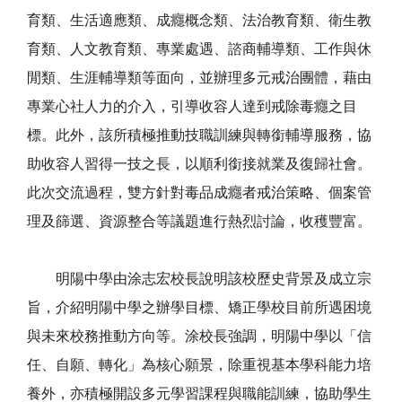
育類、生活適應類、成癮概念類、法治教育類、衛生教
育類、人文教育類、專業處遇、諮商輔導類、工作與休
閒類、生涯輔導類等面向，並辦理多元戒治團體，藉由
專業心社人力的介入，引導收容人達到戒除毒癮之目
標。此外，該所積極推動技職訓練與轉銜輔導服務，協
助收容人習得一技之長，以順利銜接就業及復歸社會。
此次交流過程，雙方針對毒品成癮者戒治策略、個案管
理及篩選、資源整合等議題進行熱烈討論，收穫豐富。
明陽中學由涂志宏校長說明該校歷史背景及成立宗
旨，介紹明陽中學之辦學目標、矯正學校目前所遇困境
與未來校務推動方向等。涂校長強調，明陽中學以「信
任、自願、轉化」為核心願景，除重視基本學科能力培
養外，亦積極開設多元學習課程與職能訓練，協助學生