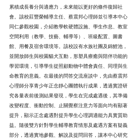
累積成長養分與適應力，未來能以更好的條件復歸社
會。該校莊豐榮輔導主任、
蔡震邦
心理師並引導本中心
同仁參觀校園，介紹教學軟硬體設施、學生作息、教室
空間利用（教學、技藝、輔導等）、班級配置、圖書
館、用餐及宿舍環境等。該校設有水族社團及錦鯉池，
並開放師生與校園貓犬互動，形塑具療癒與陪伴功能的
學習環境，引導學生從照顧動物中體會責任、同理與生
命教育的意義。在最後的問答交流座談中，先由蔡震邦
心理師分享青少年正念靜心團體執行成果，透過實證研
究各量表前後測結果發現，學生在完成處遇後，其準備
改變程度、衝動控制、止關覺察注意力等面向均有顯著
提升，顯示正念處遇對提升學生心理調適能力具實質助
益。隨後雙方針對學生輔導教育情形及處遇方案有疑義
部分，透過實地參觀、解說及提問回答，讓本中心研究