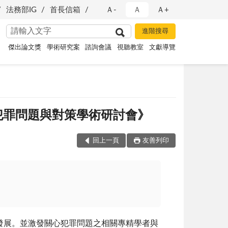
法務部IG
首長信箱
Ａ-
Ａ
Ａ+
傑出論文獎
學術研究案
諮詢會議
視聽教室
文獻導覽
年犯罪問題與對策學術研討會》
回上一頁
友善列印
發展。並激發關心犯罪問題之相關專精學者與