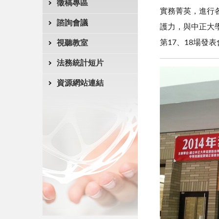
徵稿專區
實務菁英，進行
諮詢會議
護力，與中正大
第17、18場發
視聽教室
法務統計短片
資源網站連結