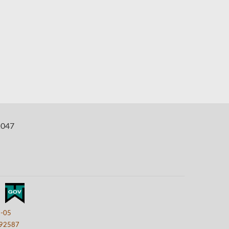
047
8-05
92587