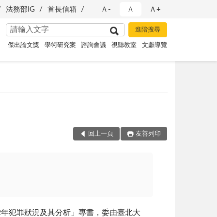
法務部IG
首長信箱
Ａ-
Ａ
Ａ+
傑出論文獎
學術研究案
諮詢會議
視聽教室
文獻導覽
回上一頁
友善列印
2年犯罪狀況及其分析」專書，委由臺北大