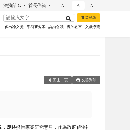
法務部IG
首長信箱
Ａ-
Ａ
Ａ+
傑出論文獎
學術研究案
諮詢會議
視聽教室
文獻導覽
回上一頁
友善列印
況，即時提供專業研究意見，作為政府解決社