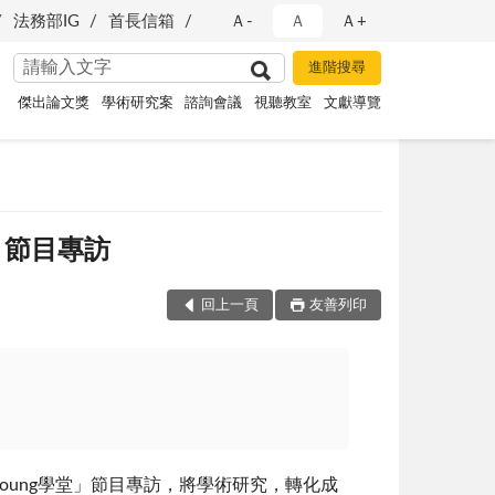
法務部IG
首長信箱
Ａ-
Ａ
Ａ+
傑出論文獎
學術研究案
諮詢會議
視聽教室
文獻導覽
」節目專訪
回上一頁
友善列印
ung學堂」節目專訪，將學術研究，轉化成