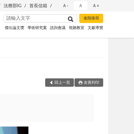
法務部IG
首長信箱
Ａ-
Ａ
Ａ+
傑出論文獎
學術研究案
諮詢會議
視聽教室
文獻導覽
回上一頁
友善列印