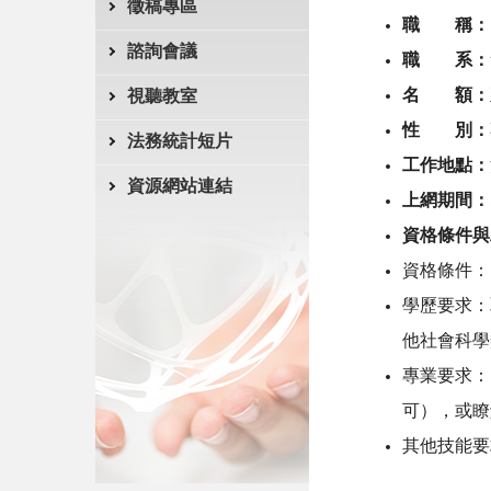
徵稿專區
職 稱：
諮詢會議
職 系：
名 額：
視聽教室
性 別：
法務統計短片
工作地點：
資源網站連結
上網期間：
資格條件與
資格條件：
學歷要求：
他社會科學
專業要求：
可），或瞭
其他技能要