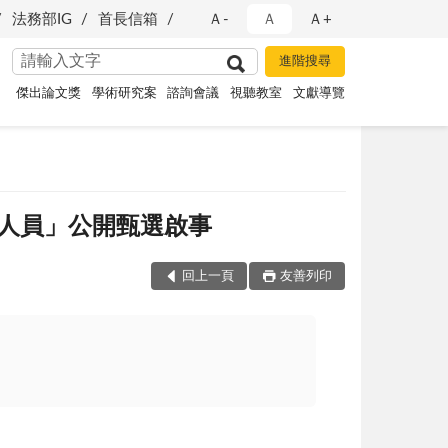
法務部IG
首長信箱
Ａ-
Ａ
Ａ+
傑出論文獎
學術研究案
諮詢會議
視聽教室
文獻導覽
人員」公開甄選啟事
回上一頁
友善列印