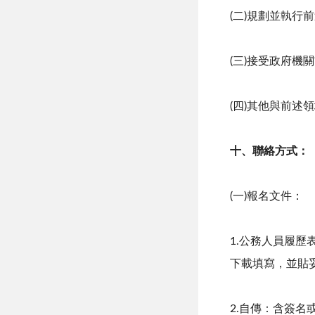
(二)規劃並執行
(三)接受政府機
(四)其他與前述
十、聯絡方式：
(一)報名文件：
1.公務人員履歷表
下載填寫，並貼
2.自傳：含簽名