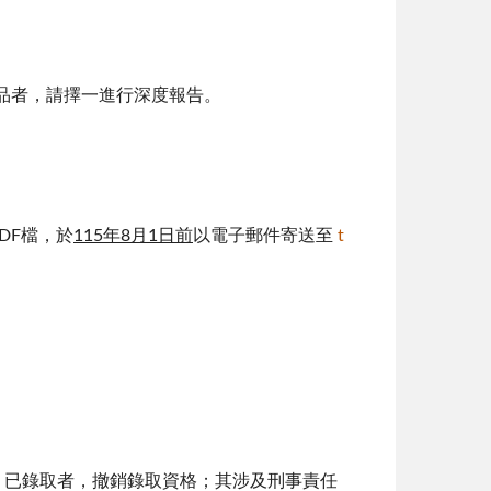
作品者，請擇一進行深度報告。
DF檔，於
115
年
8
月
1
日前
以電子郵件寄送至
t
，已錄取者，撤銷錄取資格；其涉及刑事責任