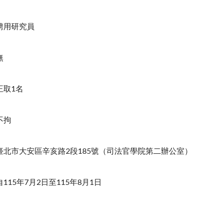
聘用研究員
無
正取1名
不拘
臺北市大安區辛亥路2段185號（司法官學院第二辦公室）
自115年7月2日至115年8月1日