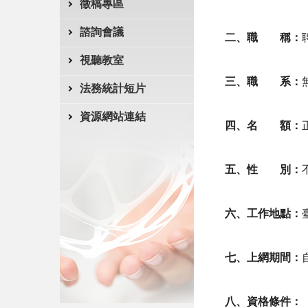
徵稿專區
諮詢會議
二、職 稱：
視聽教室
三、職 系：
法務統計短片
資源網站連結
四、名 額：
五、性 別：
六、工作地點：
七、上網期間：
八、資格條件：