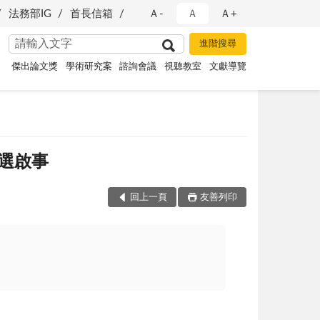
法務部IG
首長信箱
Ａ-
Ａ
Ａ+
傑出論文獎
學術研究案
諮詢會議
視聽教室
文獻導覽
選啟事
回上一頁
友善列印