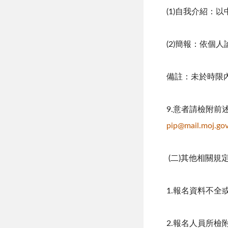
(1)自我介紹：
(2)簡報：依個
備註：未於時限
9.意者請檢附
pip@mail.moj.go
(二)其他相關規
1.報名資料不
2.報名人員所