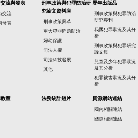
術交流與發表
刑事政策與犯罪防治研
歷年出版品
究論文資料庫
術交流
刑事政策與犯罪防治
研究專刊
刑事政策興革
術發表
我國犯罪狀況及其分
重大犯罪問題防治
析
婦幼保護
刑事政策與犯罪研究
司法人權
論文集
司法科技發展
兒童及少年犯罪狀況
及其分析
其他
犯罪被害狀況及其分
析
聽教室
法務統計短片
資源網站連結
國內相關連結
國際相關連結