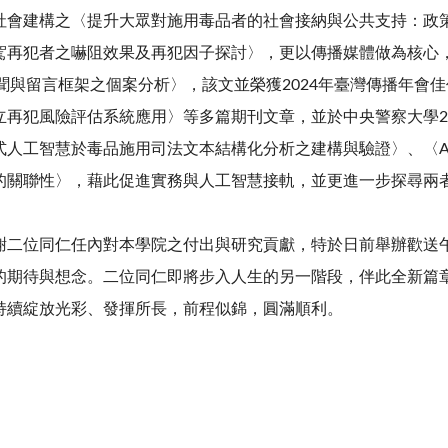
社會建構之〈提升大眾對施用毒品者的社會接納與公共支持：政
駕再犯者之嚇阻效果及再犯因子探討〉，更以傳播媒體做為核心
聞與留言框架之個案分析〉，該文並榮獲
2024
年臺灣傳播年會佳
立再犯風險評估系統應用〉等多篇期刊文章，並於中央警察大學
2
式人工智慧於毒品施用司法文本結構化分析之建構與驗證〉、〈
A
的關聯性〉，藉此促進實務與人工智慧接軌，並更進一步探尋兩
位同仁任內對本學院之付出與研究貢獻，特於日前舉辦歡送午
的期待與想念。二位同仁即將步入人生的另一階段，伴此全新篇
持續綻放光彩、發揮所長，前程似錦，圓滿順利。