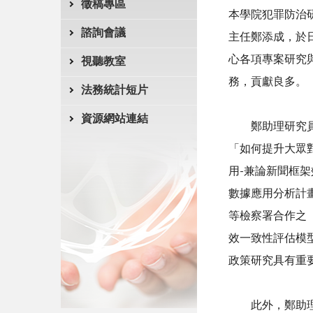
徵稿專區
本學院犯罪防治
諮詢會議
主任鄭添成，於
心各項專案研究
視聽教室
務，貢獻良多。
法務統計短片
資源網站連結
鄭助理研究員於
「如何提升大眾
用
-
兼論新聞框架
數據應用分析計
等檢察署合作之
效一致性評估模
政策研究具有重
此外，鄭助理研