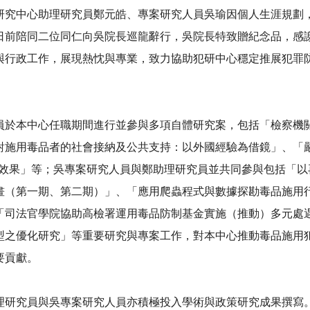
研究中心助理研究員鄭元皓、專案研究人員吳瑜因個人生涯規劃
日前陪同二位同仁向吳院長巡龍辭行，吳院長特致贈紀念品，感
與行政工作，展現熱忱與專業，致力協助犯研中心穩定推展犯罪
本中心任職期間進行並參與多項自體研究案，包括「檢察機關
對施用毒品者的社會接納及公共支持：以外國經驗為借鏡」、「
效果」等；吳專案研究人員與鄭助理研究員並共同參與包括「以
畫（第一期、第二期）」、「應用爬蟲程式與數據探勘毒品施用
「司法官學院協助高檢署運用毒品防制基金實施（推動）多元處
型之優化研究」等重要研究與專案工作，對本中心推動毒品施用
要貢獻。
究員與吳專案研究人員亦積極投入學術與政策研究成果撰寫。