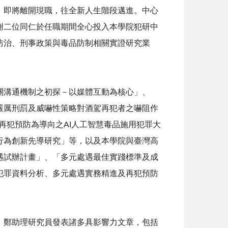
，即將離開現職，往全新人生階段邁進。中心
謝二位同仁於任職期間全心投入本學院犯研中
防治、刑事政策與毒品防制相關實證研究業
溝通機制之初探－以媒體互動為核心」、
嚴厲刑罰及威嚇性策略對酒駕再犯者之嚇阻作
再犯預防為導向之
AI
人工智慧毒品施用犯罪大
行為創新先導研究」等，以及本學院與臺灣高
遇試辦計畫」、「多元處遇最佳實踐標準及成
犯罪資料分析、多元處遇實務精進及再犯預防
鄭助理研究員發表諸多具影響力文章，包括