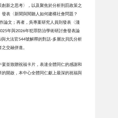
策創新之思考〉，以及聚焦於分析刑罰政策之
，發表〈新聞與閱聽人如何建構社會問題？
作論文；再者，吳專案研究人員則發表〈淺
025
年與
2026
年犯罪防治學術研討會發表論
I
與大法官
544
號解釋的對話
-
多層次貝氏分析
者之交融併進。
宴並致贈祝福卡片，表達全體同仁的感謝和
章的開啟，本中心全體同仁獻上最深的祝福與