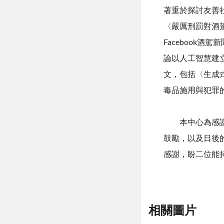
著重於探討友善
〈嚴厲刑罰對酒
Facebook
酒駕新
論以人工智慧建
文，包括〈生成
毒品施用與犯罪
本中心為感謝二
鼓勵，以及日後
感謝，盼二位能
相關圖片