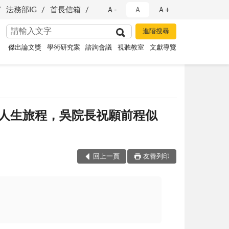
法務部IG
首長信箱
Ａ-
Ａ
Ａ+
傑出論文獎
學術研究案
諮詢會議
視聽教室
文獻導覽
人生旅程，吳院長祝願前程似
回上一頁
友善列印