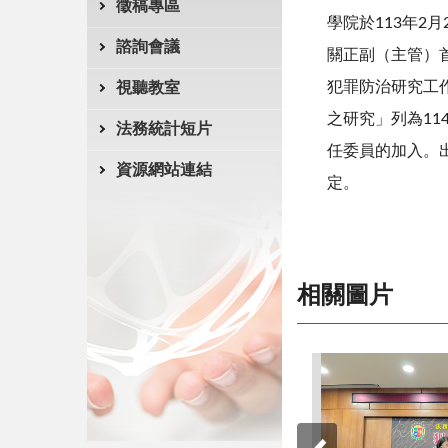
徵稿專區
學院於
113
年
2
月
諮詢會議
關正副（主管）
犯罪防治研究工
視聽教室
之研究」列為
11
法務統計短片
任委員的加入。
資源網站連結
定。
相關圖片