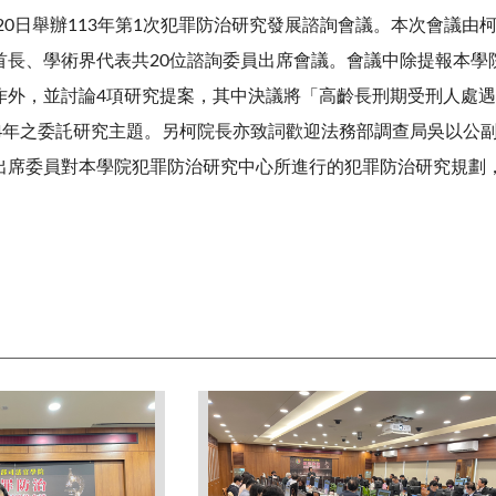
20
日舉辦
113
年第
1
次犯罪防治研究發展諮詢會議。本次會議由
首長、學術界代表共
20
位諮詢委員出席會議。會議中除提報本學
作外，並討論
4
項研究提案，其中決議將「高齡長刑期受刑人處遇
4
年之委託研究主題。另柯院長亦致詞歡迎法務部調查局吳以公
出席委員對本學院犯罪防治研究中心所進行的犯罪防治研究規劃