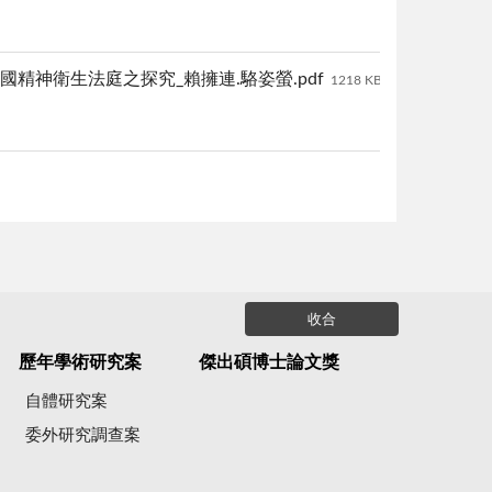
美國精神衛生法庭之探究_賴擁連.駱姿螢.pdf
1218 KB
收合
歷年學術研究案
傑出碩博士論文獎
自體研究案
委外研究調查案