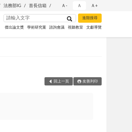
法務部IG
首長信箱
Ａ-
Ａ
Ａ+
傑出論文獎
學術研究案
諮詢會議
視聽教室
文獻導覽
回上一頁
友善列印