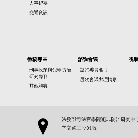
大事紀要
交通資訊
徵稿專區
諮詢會議
視
刑事政策與犯罪防治
諮詢委員名冊
研究專刊
歷次會議辦理情形
其他競賽
:::
法務部司法官學院犯罪防治研究中心地
辛亥路三段81號