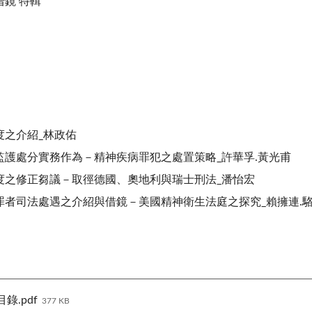
鏡 特輯
度之介紹_林政佑
監護處分實務作為－精神疾病罪犯之處置策略_許華孚.黃光甫
度之修正芻議－取徑德國、奧地利與瑞士刑法_潘怡宏
罪者司法處遇之介紹與借鏡－美國精神衛生法庭之探究_賴擁連.
錄.pdf
377 KB