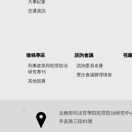
大事紀要
交通資訊
徵稿專區
諮詢會議
視
刑事政策與犯罪防治
諮詢委員名冊
研究專刊
歷次會議辦理情形
其他競賽
:::
法務部司法官學院犯罪防治研究中心地
辛亥路三段81號