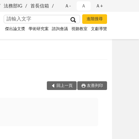
法務部IG
首長信箱
Ａ-
Ａ
Ａ+
傑出論文獎
學術研究案
諮詢會議
視聽教室
文獻導覽
回上一頁
友善列印