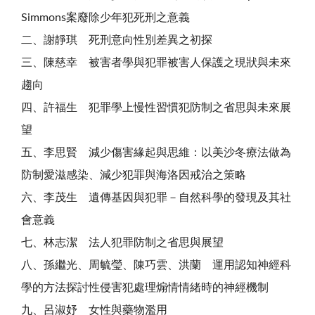
Simmons案廢除少年犯死刑之意義
二、謝靜琪 死刑意向性別差異之初探
三、陳慈幸 被害者學與犯罪被害人保護之現狀與未來
趨向
四、許福生 犯罪學上慢性習慣犯防制之省思與未來展
望
五、李思賢 減少傷害緣起與思維：以美沙冬療法做為
防制愛滋感染、減少犯罪與海洛因戒治之策略
六、李茂生 遺傳基因與犯罪－自然科學的發現及其社
會意義
七、林志潔 法人犯罪防制之省思與展望
八、孫繼光、周毓瑩、陳巧雲、洪蘭 運用認知神經科
學的方法探討性侵害犯處理煽情情緒時的神經機制
九、呂淑妤 女性與藥物濫用