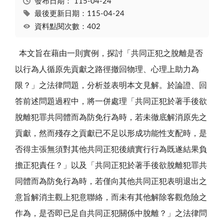
發布日期：
115-04-24
最後更新日期：115-04-24
資料點閱次數：402
本文旨在藉由一則實例，探討「共同正犯之脫離是否
以行為人循原先貢獻之路徑撤回物理、心理上助力為
限？」之法律問題，分析並表明本文見解。於論證、回
答前述問題過程中，將一併處理「共同正犯於著手後欲
脫離犯罪共同體而為防免行為時，若未徹底解消原先之
貢獻，然而殘存之貢獻已不足以形成功能性支配時，是
否得主張無須對其他共同正犯後續實行行為既遂結果負
擔正犯責任？」以及「共同正犯於著手後欲脫離犯罪共
同體而為防免行為時，若僅向其他共同正犯表明退出之
意旨解消主觀上犯意聯絡，而未有其他解除客觀危險之
作為，是否即已足自共同正犯關係中脫離？」之法律問