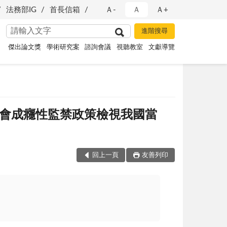
法務部IG
首長信箱
Ａ-
Ａ
Ａ+
傑出論文獎
學術研究案
諮詢會議
視聽教室
文獻導覽
方社會成癮性監禁政策檢視我國當
回上一頁
友善列印