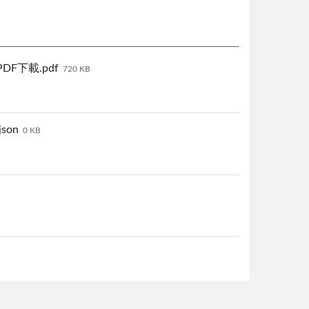
下載.pdf
720 KB
on
0 KB