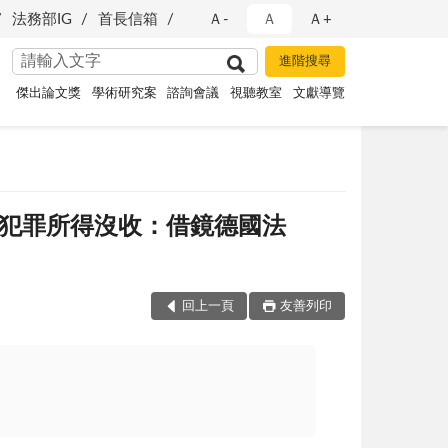
法務部IG
首長信箱
Ａ-
Ａ
Ａ+
傑出論文獎
學術研究案
諮詢會議
視聽教室
文獻導覽
罪之犯罪所得沒收：借鏡德國法
回上一頁
友善列印