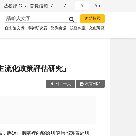
法務部IG
首長信箱
Ａ-
Ａ
Ａ+
傑出論文獎
學術研究案
諮詢會議
視聽教室
文獻導覽
主流化政策評估研究」
回上一頁
友善列印
，將矯正機關裡的醫療與健康照護置於與一