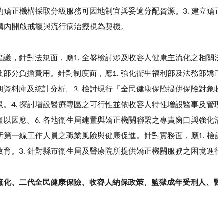
同的矯正機構採取分級服務可因地制宜與妥適分配資源。3. 建立
機構內開啟戒癮與流行病治療視為契機。
，針對法規面，應1. 全盤檢討涉及收容人健康主流化之相關法
部分負擔費用。針對制度面，應1. 強化衛生福利部及法務部矯正
期資料庫及統計分析。3. 檢討現行「全民健康保險提供保險對
。4. 探討增設醫療專區之可行性並依收容人特性增設醫事及管理
以因應。6. 各地衛生局建置與矯正機關聯繫之專責窗口與強化溝
監所第一線工作人員之職業風險與健康促進。針對實務面，應1. 檢
教育。3. 針對縣市衛生局及醫療院所提供矯正機關服務之困境進
流化、二代全民健康保險、收容人納保政策、監獄成年受刑人、