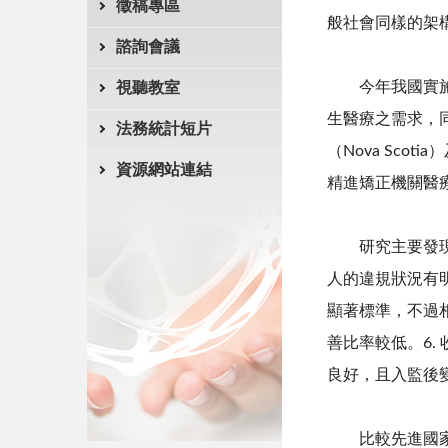
徵稿專區
般社會同樣的架
諮詢會議
今年我國實施監
視聽教室
生醫療之需求，同
法務統計短片
（Nova Sc
資源網站連結
精進矯正機關醫
研究主要發現：1
人的違規狀況有明
顯著標準，不過
善比率較低。6
良好，且入監後
比較先進國家與