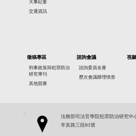
大事紀要
交通資訊
徵稿專區
諮詢會議
視
刑事政策與犯罪防治
諮詢委員名冊
研究專刊
歷次會議辦理情形
其他競賽
:::
法務部司法官學院犯罪防治研究中心地
辛亥路三段81號