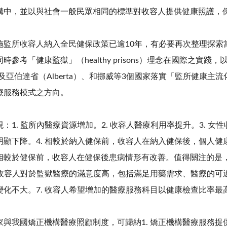
構中，並以與社會一般民眾相同的標準對收容人提供健康照護，
所收容人納入全民健保政策已逾10年，有必要再次整理探索
時參考「健康監獄」（healthy prisons）理念在國際之實
otia）及亞伯達省（Alberta）、和挪威等3個國家落實「監所
療服務模式之方向。
. 監所內醫療資源增加。2. 收容人醫療利用率提升。3. 女
顯下降。4. 相較於納入健保前，收容人在納入健保後，個人健康
相較於健保前，收容人在健保後患病情形有改善。值得關注的是，
. 收容人對於監獄醫療的滿意度高，包括滿足用藥需求、醫療的
變化不大。7. 收容人希望增加的醫療服務科目以健康檢查比率最
我國矯正機構醫療照顧制度，可歸納1. 矯正機構醫療服務提