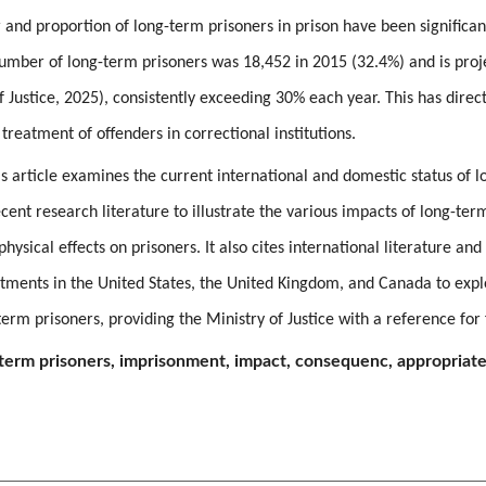
and proportion of long-term prisoners in prison have been significantl
umber of long-term prisoners was 18,452 in 2015 (32.4%) and is proj
f Justice, 2025), consistently exceeding 30% each year. This has direct
eatment of offenders in correctional institutions.
is article examines the current international and domestic status of 
ecent research literature to illustrate the various impacts of long-te
hysical effects on prisoners. It also cites international literature and
rtments in the United States, the United Kingdom, and Canada to ex
-term prisoners, providing the Ministry of Justice with a reference f
erm prisoners, imprisonment, impact, consequenc, appropriat