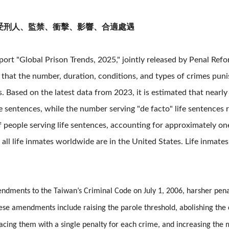
受刑人、監禁、衝擊、影響、合適處遇
 "Global Prison Trends, 2025," jointly released by Penal Refor
s that the number, duration, conditions, and types of crimes punis
. Based on the latest data from 2023, it is estimated that near
fe sentences, while the number serving "de facto" life sentence
 people serving life sentences, accounting for approximately one
 all life inmates worldwide are in the United States. Life inmates
ndments to the Taiwan’s Criminal Code on July 1, 2006, harsher pena
ese amendments include raising the parole threshold, abolishing the 
acing them with a single penalty for each crime, and increasing the 