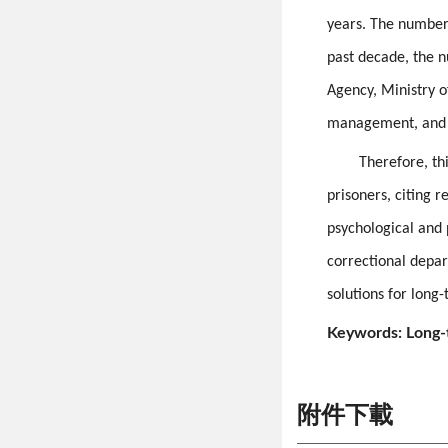
years. The number 
past decade, the n
Agency,
Ministry o
management, and tr
Therefore, th
prisoners, citing r
psychological and p
correctional depa
solutions for long
Keywords: Long-t
附件下載