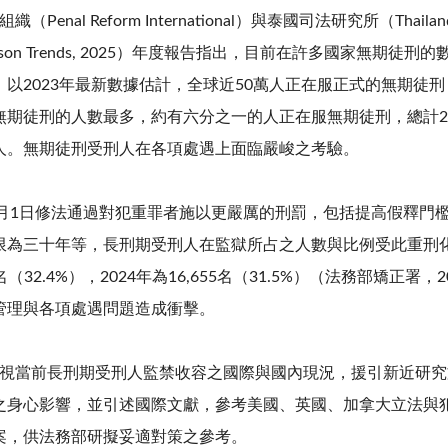
nal Reform International）與泰國司法研究所（Thailand 
son Trends, 2025
）年度報告指出，目前在許多國家無期徒刑的
。以
2023
年最新數據估計，全球近
50
萬人正在服正式的無期徒刑
無期徒刑的人數最多，約有六分之一的人正在服無期徒刑，總計
2
人。無期徒刑受刑人在各項處遇上面臨嚴峻之考驗。
7月1日修法通過對犯重罪者施以更嚴厲的刑罰，包括提高假釋門
限為三十年等，長刑期受刑人在監獄所占之人數與比例受此重刑
名（
32.4%
），
2024
年為
16,655
名（
31.5%
）（法務部矯正署，
2
管理與各項處遇問題造成衝擊。
當前長刑期受刑人監禁收容之國際與國內現況，援引新近研究
之身心影響，並引述國際文獻，參考美國、英國、加拿大立法與
案，供法務部研擬妥適對策之參考。