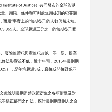
Institute of Justice）共同發布的全球監獄
數量、期限、條件和可判處無期徒刑的犯罪類
，而服
“
事實上的
”
無期徒刑的人數仍然未知。
03,865
人。全球超過三分之一的無期徒刑受
檻、廢除連續犯與牽連犯改以一罪一罰、提高
化修法影響並不低，近十年間，
2015
年長刑期
025
），歷年均超過
3
成，直接或間接對犯罪
文獻說明長期監禁政策衍生之各項衝擊及對
犯罪矯正部門之作法，探討長刑期受刑人之合