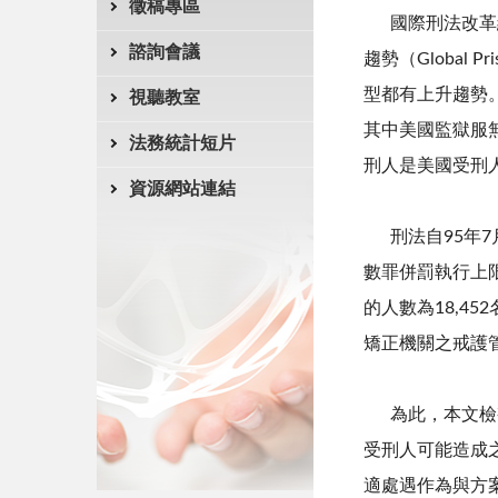
徵稿專區
國際刑法改革組織（Pe
諮詢會議
趨勢（
Global Pri
型都有上升趨勢
視聽教室
其中美國監獄服
法務統計短片
刑人是美國受刑
資源網站連結
刑法自
95
年
數罪併罰執行上
的人數為
18,452
矯正機關之戒護
為此，本文檢視
受刑人可能造成
適處遇作為與方