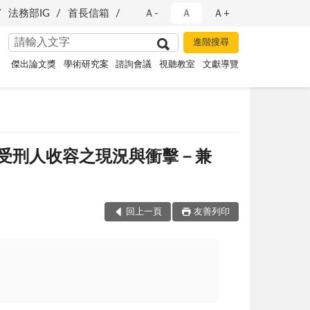
法務部IG
首長信箱
Ａ-
Ａ
Ａ+
傑出論文獎
學術研究案
諮詢會議
視聽教室
文獻導覽
期受刑人收容之現況與衝擊－兼
回上一頁
友善列印