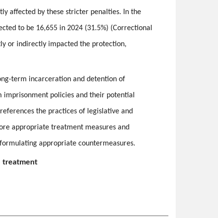
y affected by these stricter penalties. In the
ected to be 16,655 in 2024 (31.5%) (Correctional
ly or indirectly impacted the protection,
long-term incarceration and detention of
rm imprisonment policies and their potential
 references the practices of legislative and
plore appropriate treatment measures and
or formulating appropriate countermeasures.
e treatment