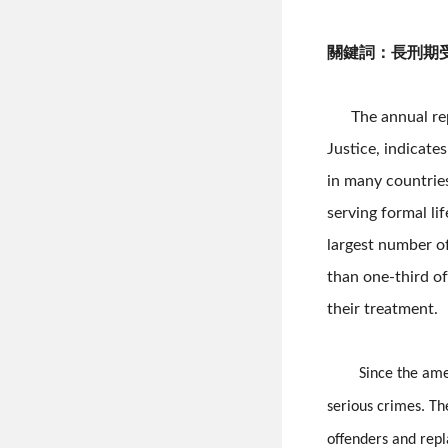
關鍵詞：長刑期
The annual report
Justice, indicate
in many countries
serving formal li
largest number of
than one-third of
their treatment.
Since the ame
serious crimes. Th
offenders and repl