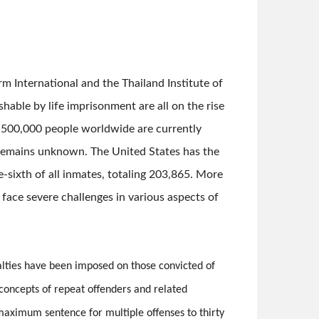
m International and the Thailand Institute of
hable by life imprisonment are all on the rise
ly 500,000 people worldwide are currently
s remains unknown. The United States has the
-sixth of all inmates, totaling 203,865. More
 face severe challenges in various aspects of
lties have been imposed on those convicted of
concepts of repeat offenders and related
maximum sentence for multiple offenses to thirty