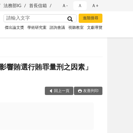
法務部IG
首長信箱
Ａ-
Ａ
Ａ+
傑出論文獎
學術研究案
諮詢會議
視聽教室
文獻導覽
，「影響賄選行賄罪量刑之因素」
回上一頁
友善列印