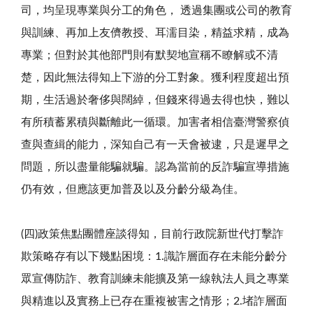
司，均呈現專業與分工的角色， 透過集團或公司的教育
與訓練、再加上友儕教授、耳濡目染，精益求精，成為
專業；但對於其他部門則有默契地宣稱不瞭解或不清
楚，因此無法得知上下游的分工對象。獲利程度超出預
期，生活過於奢侈與闊綽，但錢來得過去得也快，難以
有所積蓄累積與斷離此一循環。加害者相信臺灣警察偵
查與查緝的能力，深知自己有一天會被逮，只是遲早之
問題，所以盡量能騙就騙。認為當前的反詐騙宣導措施
仍有效，但應該更加普及以及分齡分級為佳。
(四)政策焦點團體座談得知，目前行政院新世代打擊詐
欺策略存有以下幾點困境：1.識詐層面存在未能分齡分
眾宣傳防詐、教育訓練未能擴及第一線執法人員之專業
與精進以及實務上已存在重複被害之情形；2.堵詐層面