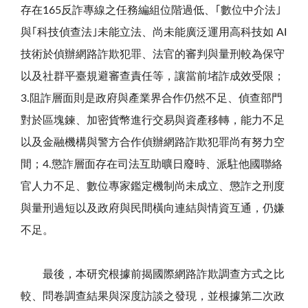
存在165反詐專線之任務編組位階過低、｢數位中介法｣
與｢科技偵查法｣未能立法、尚未能廣泛運用高科技如 AI
技術於偵辦網路詐欺犯罪、法官的審判與量刑較為保守
以及社群平臺規避審查責任等，讓當前堵詐成效受限；
3.阻詐層面則是政府與產業界合作仍然不足、偵查部門
對於區塊鍊、加密貨幣進行交易與資產移轉，能力不足
以及金融機構與警方合作偵辦網路詐欺犯罪尚有努力空
間；4.懲詐層面存在司法互助曠日廢時、派駐他國聯絡
官人力不足、數位專家鑑定機制尚未成立、懲詐之刑度
與量刑過短以及政府與民間橫向連結與情資互通，仍嫌
不足。
最後，本研究根據前揭國際網路詐欺調查方式之比
較、問卷調查結果與深度訪談之發現，並根據第二次政