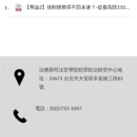
【專論2】強制猥褻罪不罰未遂？-從臺高院110年上訴字第1257號判決談起_趙萃文.pdf
:::
法務部司法官學院犯罪防治研究中心地
址：10671 台北市大安區辛亥路三段81
號
電話：(02)2733-1047