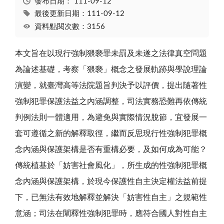
發布日期：
111-09-12
最後更新日期：111-09-12
資料點閱次數：3156
本文旨在以現行強制猥褻罪未罰及未遂之法律真空問題
為論述基礎，考察「猥褻」概念之發展軌跡與學說理論
演變，就臺灣高等法院題旨判決予以評價，提出隨著性
強制犯罪保護法益之內涵調整，司法實務恐難再依傳統
判例法則一體適用，為避免與實際情況脫節，宜發展一
套可遵循之新的解釋取徑，繼而反思現行性強制犯罪概
念內涵與保護架構是否有重構必要，及如何成為可能？
傳統植基於「妨害社會風化」，所生成的性強制犯罪概
念內涵與保護架構，於現今保護性自主決定權法益前提
下，已無法有效地解釋並解決「妨害性自主」之規範性
意涵；司法在闡釋性強制犯罪時，應符合國人對性自主