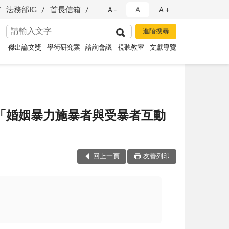
法務部IG
首長信箱
Ａ-
Ａ
Ａ+
傑出論文獎
學術研究案
諮詢會議
視聽教室
文獻導覽
馥，「婚姻暴力施暴者與受暴者互動
回上一頁
友善列印