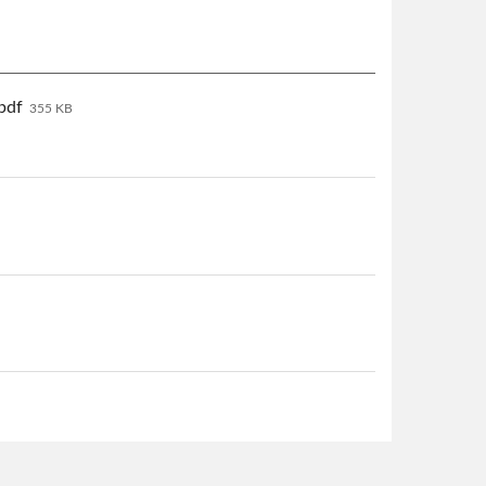
df
355 KB