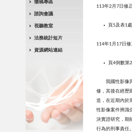
徵稿專區
113年2月7日修
諮詢會議
頁5及表1
視聽教室
法務統計短片
114年1月17日
資源網站連結
頁4倒數第
我國性影像與犯
修，其後在經歷
造，在近期內於
性影像案件辨識
決實證研究，期
行為的刑事責任