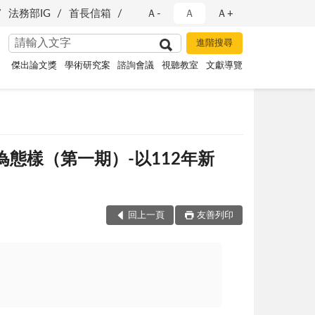
法務部IG
首長信箱
Ａ-
Ａ
Ａ+
傑出論文獎
學術研究案
諮詢會議
視聽教室
文獻導覽
態樣（第一期）-以112年新
回上一頁
友善列印