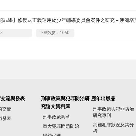
_犯罪學】修復式正義運用於少年輔導委員會案件之研究－澳洲塔斯
03
下載次數：1050
術交流與發表
刑事政策與犯罪防治研
歷年出版品
究論文資料庫
術交流
刑事政策與犯罪防治
研究專刊
刑事政策興革
術發表
我國犯罪狀況及其分
重大犯罪問題防治
析
婦幼保護