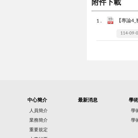
附件下載
【專論4
114-09-
中心簡介
最新消息
學
人員簡介
學
業務簡介
學
重要規定