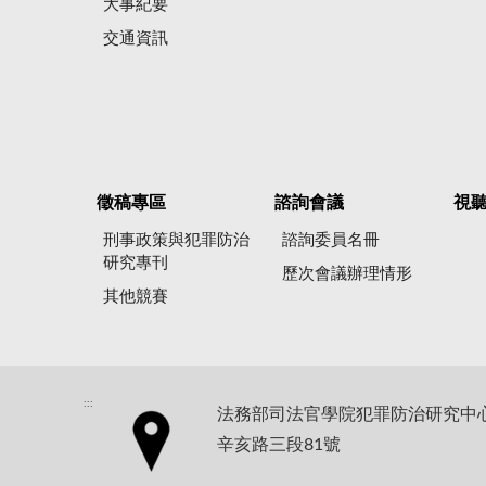
大事紀要
交通資訊
徵稿專區
諮詢會議
視
刑事政策與犯罪防治
諮詢委員名冊
研究專刊
歷次會議辦理情形
其他競賽
:::
法務部司法官學院犯罪防治研究中心地
辛亥路三段81號