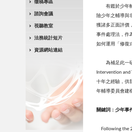
徵稿專區
有鑑於少年
諮詢會議
險少年之輔導與
獲諸多正面評價
視聽教室
事件處理法，作
法務統計短片
如何運用「修復式正
資源網站連結
為補足此一
Interventi
十年之經驗，供
年輔導委員會建
關鍵詞：少年事
Following the 20