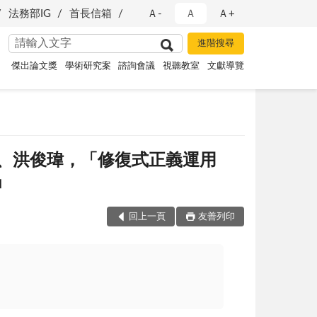
法務部IG
首長信箱
Ａ-
Ａ
Ａ+
傑出論文獎
學術研究案
諮詢會議
視聽教室
文獻導覽
典、洪俊瑋，「修復式正義運用
」
回上一頁
友善列印