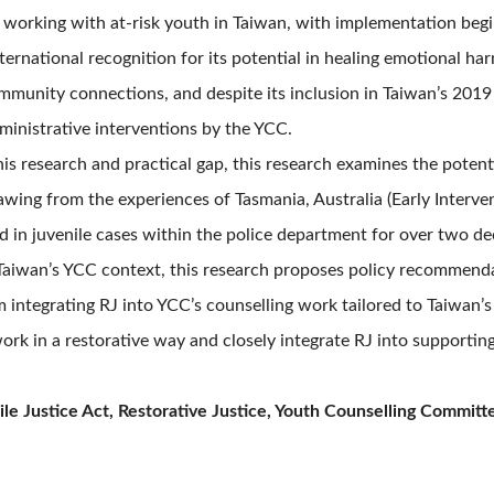
in working with at-risk youth in Taiwan, with implementation begi
nternational recognition for its potential in healing emotional har
munity connections, and despite its inclusion in Taiwan’s 2019 J
ministrative interventions by the YCC.
research and practical gap, this research examines the potentia
wing from the experiences of Tasmania, Australia (Early Interve
 in juvenile cases within the police department for over two de
Taiwan’s YCC context, this research proposes policy recommenda
 integrating RJ into YCC’s counselling work tailored to Taiwan’
ork in a restorative way and closely integrate RJ into supporti
e Justice Act, Restorative Justice, Youth Counselling Committee