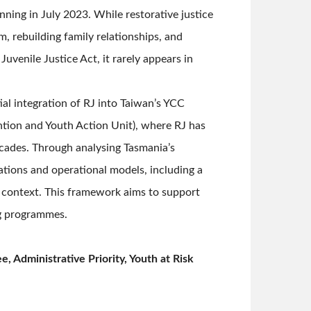
nning in July 2023. While restorative justice
m, rebuilding family relationships, and
uvenile Justice Act, it rarely appears in
l integration of RJ into Taiwan’s YCC
ntion and Youth Action Unit), where RJ has
cades. Through analysing Tasmania’s
tions and operational models, including a
s context. This framework aims to support
ng programmes.
, Administrative Priority, Youth at Risk