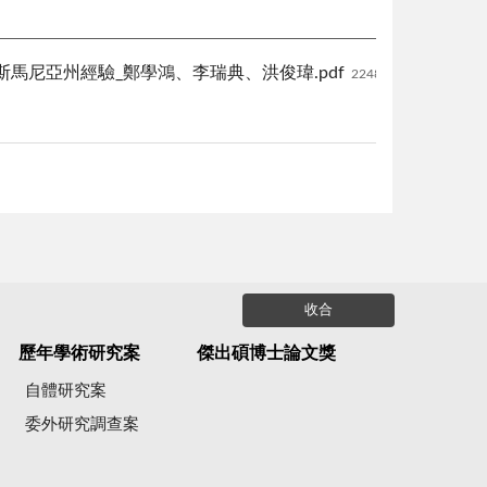
馬尼亞州經驗_鄭學鴻、李瑞典、洪俊瑋.pdf
2248 KB
收合
歷年學術研究案
傑出碩博士論文獎
自體研究案
委外研究調查案