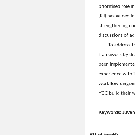
prioritised role 
(RJ) has gained i
strengthening com
discussions of ad
To address this 
framework by dra
been implemented
experience with 
workflow diagram
YCC build their w
Keywords: Juvenil