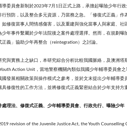
輔導委員會新制於2023年7月1日正式上路，承擔起曝險少年行
非行預防，以及整合多元資源，乃當務之急。「修復式正義」作
，如修復當事人間情感傷害，以及重建與強化當事人與家庭、社區
為少年事件繫屬於少年法院後之案件處理選擇。然而，在規劃曝
義」協助少年再整合（reintegration）之討論。
研究與實務上之缺口，本研究綜合分析比較我國脈絡，及澳洲塔斯馬
on and Youth Action Unit，當地警察機關內類似我國少年
我國發展相關政策與操作模式之參考，並於文末提出少年輔導委員
構具修復性的工作方法，並將修復式正義緊密結合於少年支持方
件處理法、修復式正義、少年輔導委員會、行政先行、曝險少年
19 revision of the Juvenile Justice Act, the Youth Counsellin