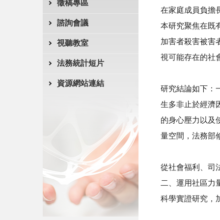
徵稿專區
在家庭成員負擔
諮詢會議
本研究聚焦在既
加害者殺害被害
視聽教室
視可能存在的社
法務統計短片
資源網站連結
研究結論如下：
生多非止於經濟
的身心壓力以及
量空間，法務部
從社會福利、司
二、運用社區力
科學實證研究，