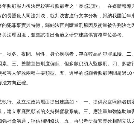
長年照顧壓力後決定殺害被照顧者之「長照悲歌」，在媒體報導
有的長照殺人司法判決，就判決書進行文本分析，歸納我國近年
者的犯罪事實與特徵，歸納法官判斷量刑原因及衡量被告判決之
會與法理困境，並嘗試提出合適之研究建議供實務單位參考。
一、秋冬、夜間、男性、身心疾病者，存在較高的犯罪風險。二
因素。三、整體宣告刑度偏低，但多數仍須入監服刑。四、多數
使被害人解脫兩種主要類型。五、過半的照顧者照顧時間超過10 
修法方向正確。
法執行、及立法政策層面提出建議如下：一、提供家庭照顧者穩
量，建立家庭照顧者的支持與營救系統。三、應注重加強協助加
加強社會溝通，評估相關修法。五、再思考研擬安樂死相關立法