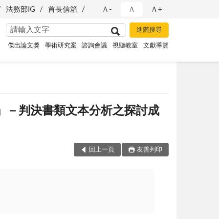
法務部IG
首長信箱
Ａ-
Ａ
Ａ+
傑出論文獎
學術研究案
諮詢會議
視聽教室
文獻導覽
？」－判決書類文本分析之探討成
回上一頁
友善列印