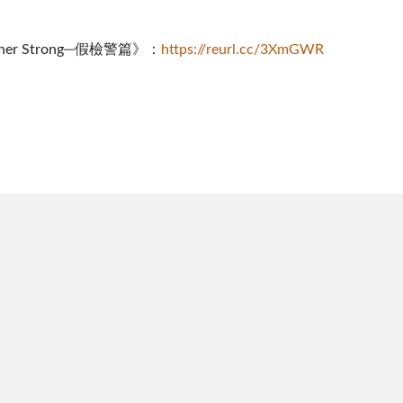
her Strong─假檢警篇》：
https://reurl.cc/3XmGWR