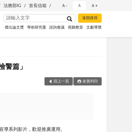
法務部IG
首長信箱
Ａ-
Ａ
Ａ+
傑出論文獎
學術研究案
諮詢會議
視聽教室
文獻導覽
假檢警篇」
回上一頁
友善列印
宣導系列影片，歡迎推廣運用。