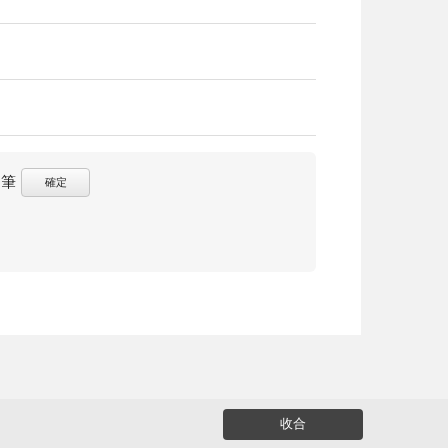
筆
確定
收合