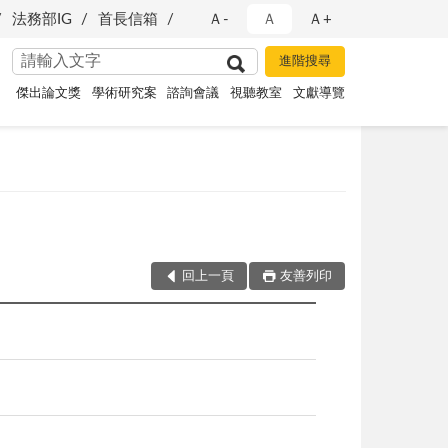
法務部IG
首長信箱
Ａ-
Ａ
Ａ+
傑出論文獎
學術研究案
諮詢會議
視聽教室
文獻導覽
回上一頁
友善列印