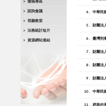
徵稿專區
諮詢會議
4
中華民
視聽教室
5
財團法
法務統計短片
6
臺灣刑
資源網站連結
7
財團法
8
財團法
9
財團法
10
中華民
11
趕路的