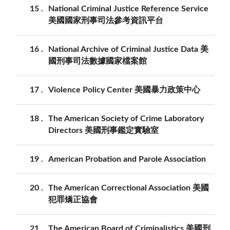
15
National Criminal Justice Reference Service
美國國家刑事司法參考資訊平台
16
National Archive of Criminal Justice Data 美
國刑事司法數據國家檔案館
17
Violence Policy Center 美國暴力政策中心
18
The American Society of Crime Laboratory
Directors 美國刑事鑑定實驗室
19
American Probation and Parole Association
20
The American Correctional Association 美國
犯罪矯正協會
21
The American Board of Criminalistics 美國刑