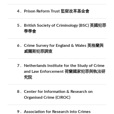
4
Prison Reform Trust 監獄改革基金會
5
British Society of Criminology (BSC) 英國犯罪
學學會
6
Crime Survey for England & Wales 英格蘭與
威爾斯犯罪調查
7
Netherlands Institute for the Study of Crime
and Law Enforcement 荷蘭國家犯罪與執法研
究院
8
Center for Information & Research on
Organised Crime (CIROC)
9
Association for Research into Crimes