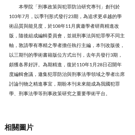
本學院「刑事政策與犯罪防治研究專刊」創刊於
103
年
7
月，以季刊形式發行
23
期，為追求更卓越的學
術品質與能見度，於
108
年
11
月廣邀學者研商精進改
版，隨後組成編輯委員會，並就刑事法與犯罪學不同主
軸，敦請學有專精之學者擔任執行主編，本刊改版後，
以三期刊的學術書籍版位方式出刊，去年共發行
3
期，
頗獲各界好評。為期精進，復於
110
年
1
月
28
日召開年
度編輯會議，邀集犯罪防治與刑事法學領域之學者出席
討論刊物之精進事宜，期盼本刊未來能成為我國犯罪
學、刑事法學等刑事政策研究之重要學術平台。
相關圖片