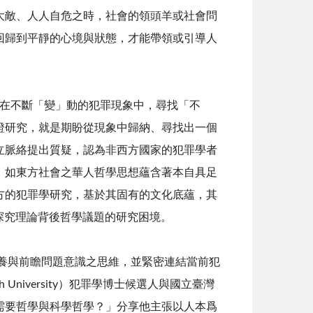
大敵、人人自危之時，社會的領頭羊或社會問
回歸到平靜的心境與狀態，才能帶領或引導人
在不斷「變」動的犯罪現象中，尋找「不
證研究，就是期盼從現象中歸納、尋找出一個
立脈絡提出質疑，認為非西方國家的犯罪學者
，如東方社會之華人哲學思想蘊含著本自具足
方的犯罪學研究，基於其固有的文化底蘊，其
忽視探究理論背後哲學議題的研究困境。
養與前瞻問題意識之思維，並緊密連結當前犯
University）犯罪學博士候選人與國立臺灣
需要哲學與科學哲學？」分享他主張以人本爲