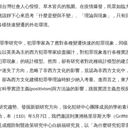
顯台灣社會人心惶惶、草木皆兵的氛圍。在疫情爆發，民眾如臨
應該靜下心來思考「什麼是變與不變」、「理論與現象」，只有
各樣快速變遷的外在環境。
學研究中，犯罪學家為了應對各種變遷快速的犯罪現象，同樣
去以英美為主的西方犯罪學家絞盡腦汁，對犯罪現象進行各種實
犯罪現象」的統計模型。然而，卻有研究者對此種統計模型的建
中迷失了方向，忽略了非西方文化的影響，並認為非西方文化中
，卻為西方文化建構犯罪學理論時鮮少納入考量。進而言之，東
科學實證主義(positivism)與方法論的影響，跳脫實證主義
究趨勢、發掘新穎研究方向，強化犯研中心團隊成員的學術素
本（110）年5月7日，我們邀請到澳洲格里菲斯大學（Griffith 
託成癮防制暨政策研究中心白鎮福研究員，以「為什麼研究犯罪