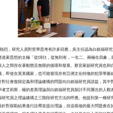
烈，研究人員對哲學思考有許多回應，吳主任認為白鎮福研究
應道家思想的太極「從
0
到
1
，從無到有，一生二、兩極生四象，
與人之間存在著動態且無限的循環和發展。蔡宜家副研究員也和
域，即使在英美國家，也可能發現存有亞洲文化特徵的犯罪學脈
針對社會復歸定義和理論建構的問題向白鎮福研究員請益，其中
學者艾莉斯．楊的差異理論與白鎮福研究員探討不同層次的人觀
福研究員之理論建構之三階段研究方法的呼應。他提到第一種研
再針對探勘結果進行詮釋並提出理論，但這樣做的最大問題會在