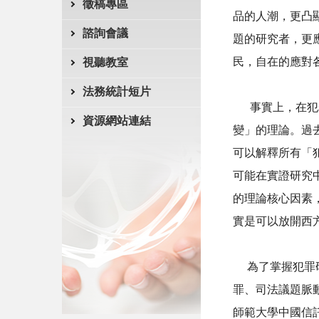
徵稿專區
品的人潮，更凸
諮詢會議
題的研究者，更
民，自在的應對
視聽教室
法務統計短片
事實上，在犯罪
資源網站連結
變」的理論。過
可以解釋所有「
可能在實證研究
的理論核心因素
實是可以放開西方
為了掌握犯罪研
罪、司法議題脈動，
師範大學中國信