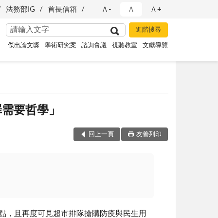
法務部IG
首長信箱
Ａ-
Ａ
Ａ+
傑出論文獎
學術研究案
諮詢會議
視聽教室
文獻導覽
罪需要哲學」
回上一頁
友善列印
點，且再度可見超市排隊搶購防疫與民生用