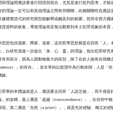
間與理論間應該要進行辯證與競合，尤其是進行批判思考，才能
好的理論一定可以和其他理論之間有所關聯，此種關聯性也應該
非建構實證式的研究模型能解釋或觸及到的範圍，然而非西方國
實證資料的收集，導致理論視盲無法觀察到本土犯罪現象的本質
思想包括儒家、釋家、道家，這些哲學思想都是在回答「人」
上，白研究員進一步提出「身、心、靈」的理論，指出犯罪研究
要有所區分，因為人跟動物最大的區別，除了在於人能有自我概
ndence
）」的存在」，並非單純以慾望作為行動依歸，人是「存
關鍵。
罪學的本體論就是人，應該要去回答「人該怎做」，而不僅是
論」的架構，最上層是「超越（
transcendence
）」，在信仰中稱
歸宿。第二層是「先然（
a priori
）」，就是先於經驗、獨立於經