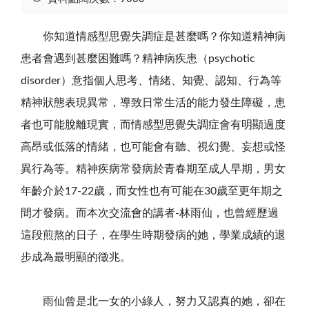
你知道情感型思覺失調症是甚麼嗎？你知道精神病
患者會遇到甚麼困難嗎？精神病疾患（
psychotic
disorder
）意指個人思考、情緒、知覺、認知、行為等
精神狀態表現異常，導致日常生活的能力發生障礙，患
者也可能脫離現實，而情感型思覺失調症會有明顯過度
高昂或低落的情緒，也可能會有聽、視幻覺、妄想或怪
異行為等。精神疾病常發病於青春期至成人早期，男女
年齡介於
17-22
歲，而女性也有可能在
30
歲至更年期之
間才發病。而本次交流會的講者
-
林雨仙，也曾經歷過
這段煎熬的日子，在學生時期發病的她，學業成績的退
步成為最明顯的徵兆。
雨仙曾是北一女的小綠人，努力又認真的她，卻在