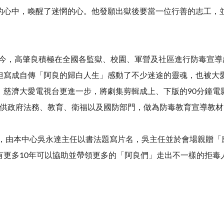
的心中，喚醒了迷惘的心。他發願出獄後要當一位行善的志工，
今，高肇良積極在全國各監獄、校園、軍營及社區進行防毒宣導超
但寫成自傳「阿良的歸白人生」感動了不少迷途的靈魂，也被大
，慈濟大愛電視台更進一步，將劇集剪輯成上、下版的90分鐘電影
影片供政府法務、教育、衛福以及國防部門，做為防毒教育宣導教
由本中心吳永達主任以書法題寫片名，吳主任並於會場親贈「磨
有更多10年可以協助並帶領更多的「阿良們」走出不一樣的拒毒