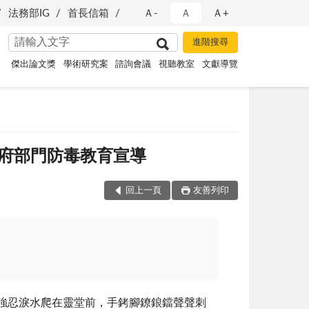
法務部IG
首長信箱
Ａ-
Ａ
Ａ+
傑出論文獎
學術研究案
諮詢會議
視聽教室
文獻導覽
府部門防毒教育宣導
回上一頁
友善列印
強忍淚水爬在靈堂前，手銬腳鐐鋃鐺聲聲刺