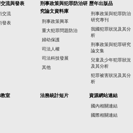
術交流與發表
刑事政策與犯罪防治研
歷年出版品
究論文資料庫
術交流
刑事政策與犯罪防治
研究專刊
刑事政策興革
術發表
我國犯罪狀況及其分
重大犯罪問題防治
析
婦幼保護
刑事政策與犯罪研究
司法人權
論文集
司法科技發展
兒童及少年犯罪狀況
及其分析
其他
犯罪被害狀況及其分
析
聽教室
法務統計短片
資源網站連結
國內相關連結
國際相關連結