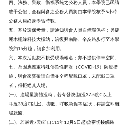
四、法務、警政、衛福系統之公務人員，本學院已函請
准予公假，全程與會之公務人員將由本學院核予5小時
公務人員終身學習時數。
五、基於環保考量，請通知與會人員自備環保杯；另捷
運木柵線科技大樓站，沿復興南路、辛亥路步行至本學
院約15分鐘，請多加利用。
六、本次活動恕不接受現場報名；亦不提供停車空間。
七、為因應嚴重特殊傳染性肺炎（COVID-19）防疫措
施，與會來賓敬請自備並全程配戴口罩，未配戴口罩
者，得拒絕其入場。
(一)、進場量測體溫時，若有發燒(額溫37.5度C以上，
耳溫38度C以上)、咳嗽、呼吸急促等症狀，得請立即離
場就醫。
(二)、若最近7天(即自111年12月5日起)曾密切接觸確