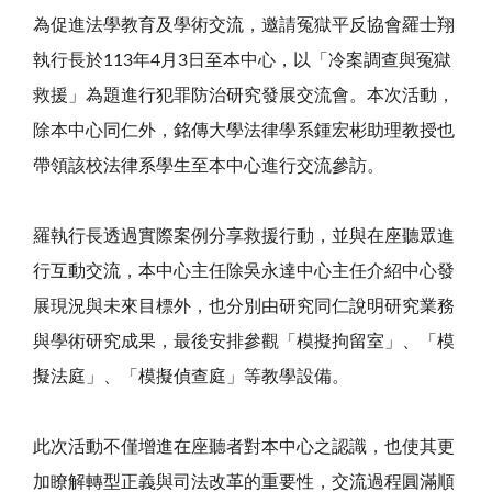
為促進法學教育及學術交流，邀請冤獄平反協會羅士翔
執行長於
113
年
4
月
3
日至本中心，以「冷案調查與冤獄
救援」為題進行犯罪防治研究發展交流會。本次活動，
除本中心同仁外，銘傳大學法律學系鍾宏彬助理教授也
帶領該校法律系學生至本中心進行交流參訪。
羅執行長透過實際案例分享救援行動，並與在座聽眾進
行互動交流，本中心主任除吳永達中心主任介紹中心發
展現況與未來目標外，也分別由研究同仁說明研究業務
與學術研究成果，最後安排參觀「模擬拘留室」、「模
擬法庭」、「模擬偵查庭」等教學設備。
此次活動不僅增進在座聽者對本中心之認識，也使其更
加瞭解轉型正義與司法改革的重要性，交流過程圓滿順