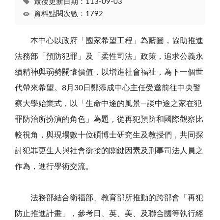
最後更新日期：113-09-03
資料點閱次數：1792
本中心以政府「國家希望工程」為藍圖，協助推進
法務部「預防犯罪」及「柔性司法」政策，追求公義永
續精神與弱勢關懷價值，以增進社會福祉，為下一個世
代帶來希望。
8
月
30
日鄭添成中心主任受邀前往中央警
察大學始業式，以「生命中途的風景—談中途之家在犯
罪防治所扮演的角色」為題，從再犯預防和國際觀察比
較視角，與現場數十位碩博士研究生及教授們，共同探
討犯罪更生人與社會銜接的關鍵因素及刑事司法人員之
作為，進行學術交流。
法務部結合衛福部、教育部所推動的跨部會「再犯
防止推進計畫」，參考日、英、美、及聯合國等執行經