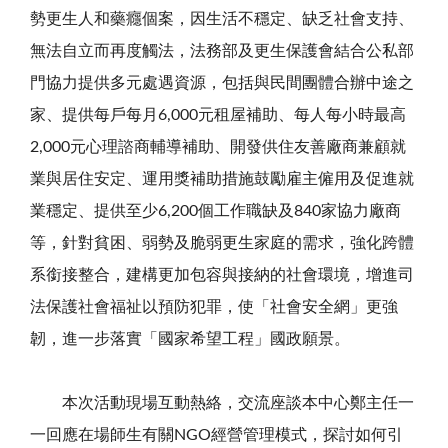
勢更生人和藥癮個案，因生活不穩定、缺乏社會支持、
無法自立而再度觸法，法務部及更生保護會結合公私部
門協力提供多元處遇資源，包括與民間團體合辦中途之
家、提供每戶每月
6,000
元租屋補助、每人每小時最高
2,000
元心理諮商輔導補助、開發供住友善廠商兼顧就
業與居住安定、運用獎補助措施鼓勵雇主僱用及促進就
業穩定、提供至少
6,200
個工作職缺及
840
家協力廠商
等，針對貧困、弱勢及脆弱更生家庭的需求，強化跨體
系銜接整合，建構更加包容與接納的社會環境，增進司
法保護社會福祉以預防犯罪，使「社會安全網」更強
韌，進一步落實「國家希望工程」國政願景。
本次活動現場互動熱絡，交流座談本中心鄭主任一
一回應在場師生有關
NGO
經營管理模式，探討如何引