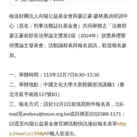
檢送財團法人向陽公益基金會與廖正豪·廖林麗貞研訓中
心（原名：刑事法雜誌社基金會）共同舉辦之「法務部
廖正豪前部長法學論文獎第
2
屆（
2024
年）頒獎典禮暨
得獎論文發表會」活動議程表與報名資訊，歡迎報名參
加。
一、舉辦時間：
113
年
12
月
7
日
8:30~15:30
二、舉辦地點：中國文化大學大新館圓形演講廳
1
（臺
北市延平南路
127
號
B1
）
三、報名方式：請於
12
月
2
日前填寫附件報名表，
(1)E-
mail
至
andysu@tosun.org.tw
或回傳至
(02)2388-1171
；
(2)
逕至向陽公益基金會官網活動快訊連結報名表單
http
s://reurl.cc/348jAR
輸入並送出。