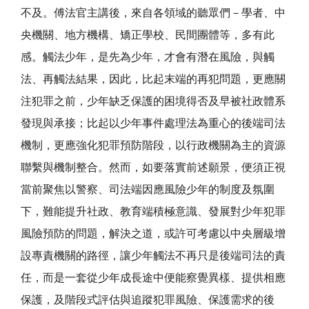
不及。傅法官主講後，來自各領域的聽眾們－學者、中
央機關、地方機構、矯正學校、民間團體等，多有此
感。觸法少年，是先為少年，才會有潛在風險，與觸
法、再觸法結果，因此，比起末端的再犯問題，更應關
注犯罪之前，少年缺乏保護的困境得否及早被社政體系
發現與承接；比起以少年事件處理法為重心的後端司法
機制，更應強化犯罪預防階段，以行政機關為主的資源
聯繫與機制整合。然而，如要落實前述願景，便須正視
當前聚焦以警察、司法端因應風險少年的制度及氛圍
下，難能提升社政、教育端積極意識、發展對少年犯罪
風險預防的問題，解決之道，或許可考慮以中央層級增
設專責機關的路徑，讓少年觸法不再只是後端司法的責
任，而是一套從少年成長途中便能察覺異樣、提供相應
保護，及階段式評估與追蹤犯罪風險、保護需求的後